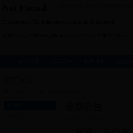
2026年8月9日 星期日
澶滄櫄锛氬浜戦棿
信息公开
公示公告
办事服务
政策法
新闻资讯
您现在的位置 :
首页
>
新闻资讯
>
新闻动态
巡察公告
新闻动态
部厅信息
发布时间： 2018-07-09
公示公告
（麻涌）东莞市