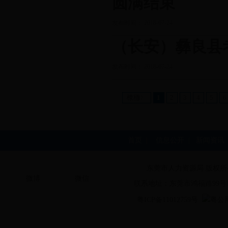
圆满结束
发布时间： 2018-07-24
（长安）彝良县
发布时间： 2018-07-24
棣栭〉
1
2
3
4
5
6
首页
|
信息公开
|
新闻资讯
东莞市人力资源局 版权所
微博
微信
联系地址：东莞市鸿福路99号
粤ICP备11012759号
粤公网