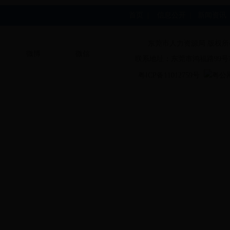
首页
|
信息公开
|
新闻资讯
东莞市人力资源局 版权所
微博
微信
联系地址：东莞市鸿福路99号
粤ICP备11012759号
粤公网