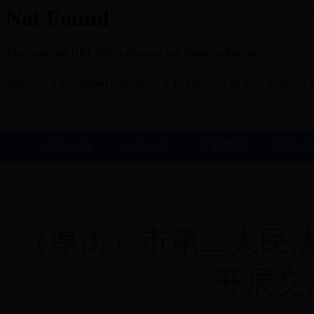
2026年8月7日 星期五
澶滄櫄锛氬浜戦棿闃
信息公开
公示公告
办事服务
政策法
您现在的位置 :
首页
>
新闻资讯
>
新闻动态
（厚街）市第二人民
开展交