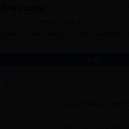
2026年8月9日 星期日
澶滄櫄锛氬浜戦棿
信息公开
公示公告
办事服务
政策法
应急管理
您现在的位置 : 首页 >
应急管理
生命至上 安全发展——致全市
发布时间： 2018-06-19
东人发〔2017〕85号关于印