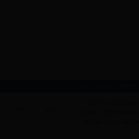
首页
|
信息公开
|
新闻资讯
东莞市人力资源局 版权所
微博
微信
联系地址：东莞市鸿福路99号
粤ICP备11012759号
粤公网