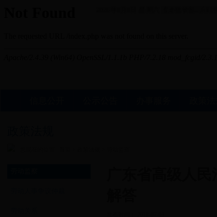
2026年8月8日 星期六
澶滄櫄锛氬浜戦棿
信息公开
公示公告
办事服务
政策法
政策法规
您现在的位置 :
首页
>
政策法规
>
劳动监察
广东省高级人民
劳动监察
劳动人事争议仲裁
解答
劳动关系
发布时间： 2018-07-03