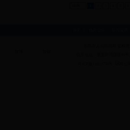
棣栭〉
1
2
3
4
5
6
首页
|
信息公开
|
新闻资讯
东莞市人力资源局 版权所
微博
微信
联系地址：东莞市鸿福路99号
粤ICP备11012759号
粤公网