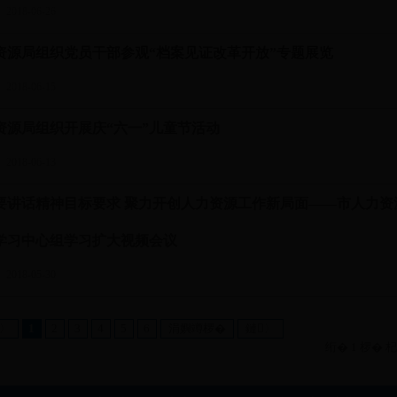
018-06-26
资源局组织党员干部参观“档案见证改革开放”专题展览
018-06-15
资源局组织开展庆“六一”儿童节活动
018-06-13
要讲话精神目标要求 聚力开创人力资源工作新局面——市人力资
学习中心组学习扩大视频会议
018-05-30
〉
1
2
3
4
5
6
涓嬩竴椤�
鏈〉
绗� 1 椤� 