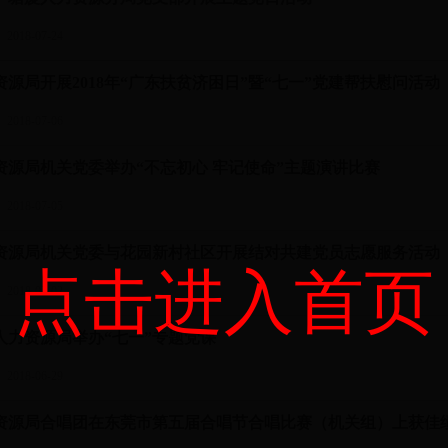
018-07-24
资源局开展2018年“广东扶贫济困日”暨“七一”党建帮扶慰问活动
018-07-06
资源局机关党委举办“不忘初心 牢记使命”主题演讲比赛
018-07-05
资源局机关党委与花园新村社区开展结对共建党员志愿服务活动
点击进入首页
018-07-02
人力资源局举办“七一”专题党课
018-06-29
资源局合唱团在东莞市第五届合唱节合唱比赛（机关组）上获佳