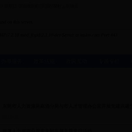
9日 星期日
澶滄櫄锛氬浜戦棿闃村ぉ锛屾湁鍒嗘暎闃甸洦 鐧藉ぉ锛氬浜戦棿
办事服务
政策法规
政民互动
专题专栏
）东莞市人力资源局麻涌分局与市人才管理办公室开展党建共建
018-07-24
）塘厦人力资源分局党支部开展主题党日活动