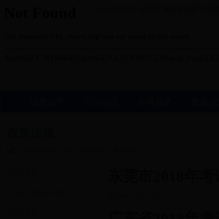
2026年8月9日 星期日
澶滄櫄锛氬浜戦棿
信息公开
公示公告
办事服务
政策法
政策法规
您现在的位置 :
首页
>
政策法规
>
公务员管理
东莞市2018年
劳动监察
劳动人事争议仲裁
发布时间： 2018-06-19
劳动关系
广东省2018