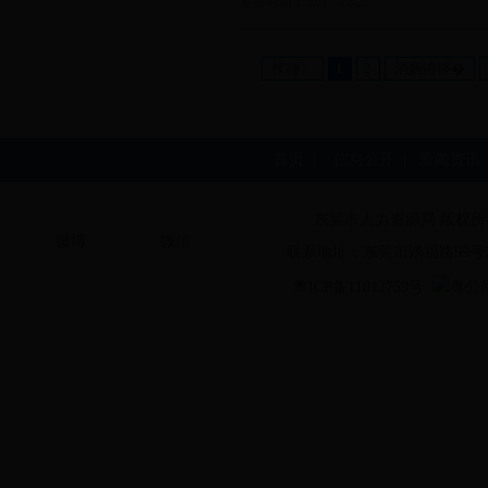
发布时间： 2017-12-26
棣栭〉
1
2
涓嬩竴椤�
首页
|
信息公开
|
新闻资讯
东莞市人力资源局 版权所
微博
微信
联系地址：东莞市鸿福路99号
粤ICP备11012759号
粤公网