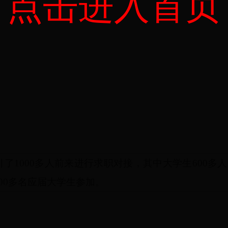
点击进入首页
引了
1000
多人前来进行求职对接，其中大学生
600
多人
00
多名应届大学生参加。