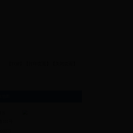
【TOP】
【
打印页面
】【
关闭页面
】
站地图
普云
101号
0075