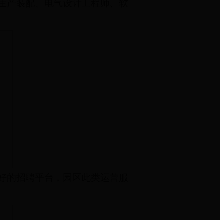
生产装配、电气设计工程师、软
好的招聘平台，园区此类运营服