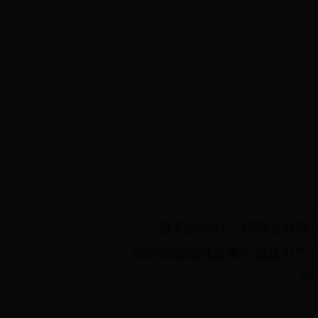
据初步统计，招聘会共吸
办的两场创业故事汇也吸引了
5