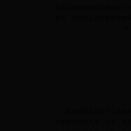
应届毕业生提供优质岗位达
256
参与，为园区企业搭建良好的
本次招聘会共吸引了来自
37
家前来招揽人才。其中，包