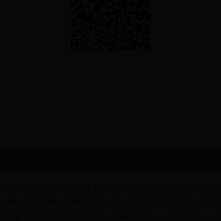
页
|
信息公开
|
新闻资讯
|
办事服务
|
政民互动
|
专题专栏
|
网
东莞市人力资源局 版权所有 邮箱：
dgsrlzyj@dg.gov.cn
技术支持：
开
系地址：东莞市鸿福路99号市行政办事中心主楼7楼、东莞市东城区育兴路
粤ICP备11012759号
粤公网安备 44190002000395号
网站标识码：441900