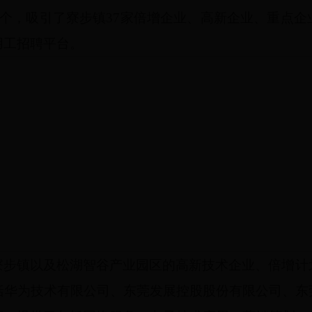
个，吸引了寮步镇
37
家倍增企业、高新企业、重点企
用工招聘平台。
寮步镇以及松湖智谷产业园区的高新技术企业、倍增计
括华为技术有限公司、东莞发展控股股份有限公司、东