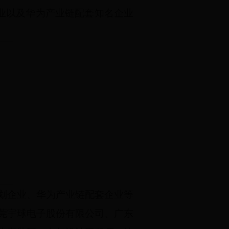
业以及华为产业链配套知名企业
划企业、华为产业链配套企业等
莞宇球电子股份有限公司、广东