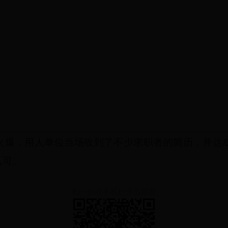
火爆，用人单位当场收到了不少求职者的简历，并达
认可。
扫一扫在手机打开当前页