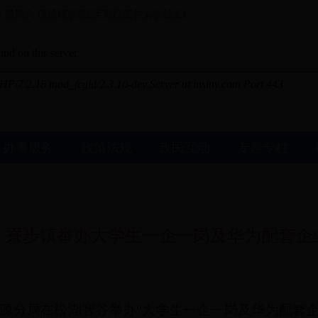
日 星期六
澶滄櫄锛氬浜戦棿闃村ぉ锛屾湁鍒嗘暎闃甸洦 鐧藉ぉ锛氬浜戦棿闃
办事服务
政策法规
政民互动
专题专栏
）寮步镇举办大学生一企一岗及华为配套企
源分局在松湖智谷举办“大学生一企一岗及华为配套企