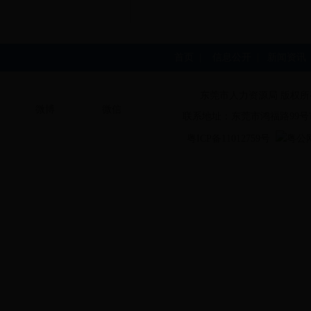
首页
|
信息公开
|
新闻资讯
东莞市人力资源局 版权所
微博
微信
联系地址：东莞市鸿福路99号
粤ICP备11012759号
粤公网