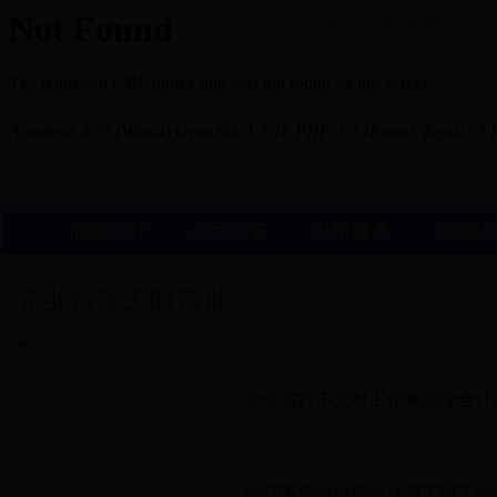
2026年8月6日 星期四
澶滄櫄锛氬浜戦棿闃
信息公开
公示公告
办事服务
政策法
企业特殊工时审批
您现在的位置 :
首页
>
办事服务
>
办事窗口
>
单位业务
> 企业特殊工时审批
办事指南
企业实行不定时工作制和综合计
相关政策
发布时间： 2017-03-27
业务指引
实行不定时或综合计算工时工作