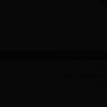
首页
|
信息公开
|
新闻资讯
东莞市人力资源局 版权所
微博
微信
联系地址：东莞市鸿福路99号
粤ICP备11012759号
粤公网