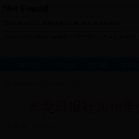
2026年8月7日 星期五
澶滄櫄锛氬浜戦棿闃村ぉ锛屾湁
信息公开
公示公告
办事服务
政策法
您现在的位置 :
首页
>
新闻资讯
>
公示公告
东莞日报社2018
发布日期：
2018-07-23 11:22