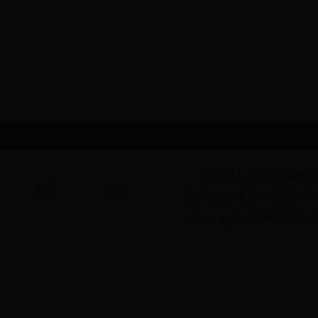
首页
|
信息公开
|
新闻资讯
东莞市人力资源局 版权所
微博
微信
联系地址：东莞市鸿福路99号
粤ICP备11012759号
粤公网