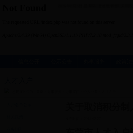
2026年8月6日 星期四
澶滄櫄锛氬浜戦棿
信息公开
公示公告
办事服务
政策法
人才入户
您现在的位置 :
首页
>
办事服务
>
办事窗口
>
个人业务
>
人才入户
关于取消积分制
入户名单公示
相关政策
发布时间： 2018-02-27
业务指引
东莞市人才入户