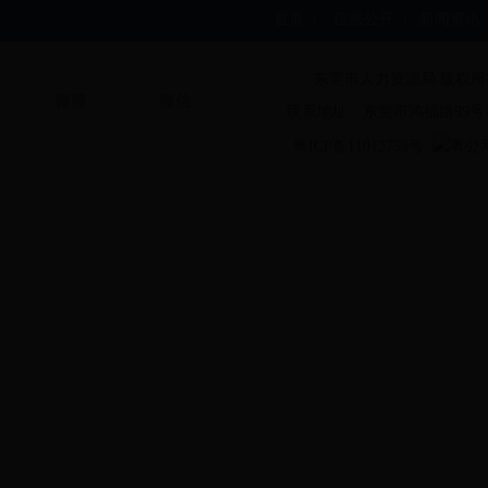
首页
|
信息公开
|
新闻资讯
东莞市人力资源局 版权所
微博
微信
联系地址：东莞市鸿福路99号
粤ICP备11012759号
粤公网