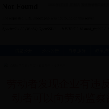
2026年8月8日 星期六
澶滄櫄锛氬浜戦棿
信息公开
公示公告
办事服务
政策法
您现在的位置 :
首页
>
政民互动
>
常见问题
劳动者发现企业有违
动者可以向劳动监察