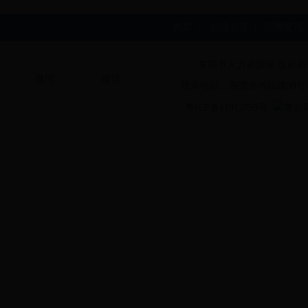
首页
|
信息公开
|
新闻资讯
东莞市人力资源局 版权所
微博
微信
联系地址：东莞市鸿福路99号
粤ICP备11012759号
粤公网