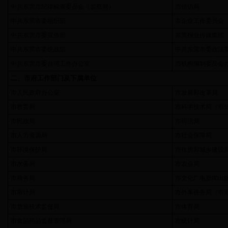
中共东莞市纪律检查委员会（监察局）
市信访局
中共东莞市委组织部
市企业工作委员会
中共东莞市委宣传部
东莞报业传媒集团
中共东莞市委统战部
中共东莞市委政法
中共东莞市委台湾工作办公室
市机构编制委员会
二、市府工作部门及下属单位
市人民政府办公室
市发展和改革局
市教育局
市科学技术局（市
市民政局
市司法局
市人力资源局
市社会保障局
市环境保护局
市住房和城乡建设
市水务局
市农业局
市商务局
市文化广电新闻出
市审计局
市外事侨务局（市
市质量技术监督局
市体育局
市食品药品监督管理局
市统计局