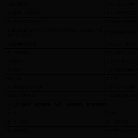
市城乡规划局
市城市综合管理局
市档案局（市档案馆）
市人民政府督查室
市人民政府地方志办公室
市行政服务管理办
东莞松山湖高新技术产业开发区管理委员会、东莞生态产业
市内资经济促进中
园区管理委员会
市社会组织管理局
市社会捐助接收站
市供销合作联社
市人民防空办公室
市地震局
市农业技术推广管
市旅游局
东莞市海洋与渔业
市文化馆
市图书馆
市人民政府台湾事务局
东莞市房产管理局
市城建工程管理局
中国国际贸易促进
三、人大机关、政协机关、纪委、法院机构、检察院机构
市人大
市政协
第一人民法院
第二人民法院
市人民检察院
第一市区人民检察