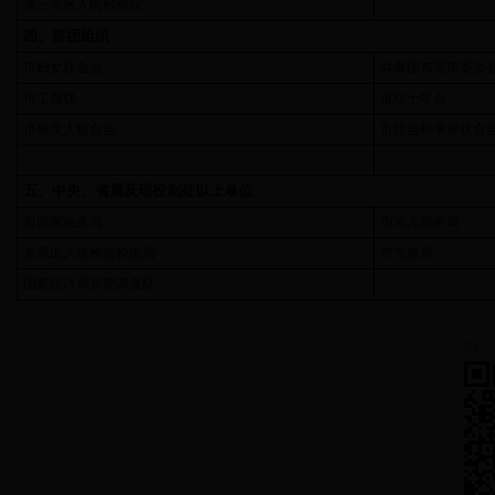
第三市区人民检察院
四、群团组织
市妇女联合会
共青团东莞市委员
市工商联
市红十字会
市残疾人联合会
市社会科学界联合
五、中央、省属及现役副处以上单位
市国家税务局
市地方税务局
东莞出入境检验检疫局
市气象局
国家统计局东莞调查队
扫一