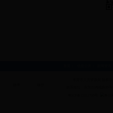
首页
|
信息公开
|
新闻资讯
东莞市人力资源局 版权所
微博
微信
联系地址：东莞市鸿福路99号
粤ICP备11012759号
粤公网